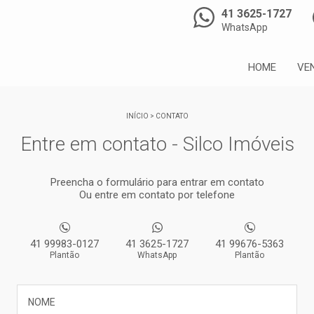
41 3625-1727
WhatsApp
HOME
VE
INÍCIO
>
CONTATO
Entre em contato - Silco Imóveis
Preencha o formulário para entrar em contato
Ou entre em contato por telefone
41 99983-0127
41 3625-1727
41 99676-5363
Plantão
WhatsApp
Plantão