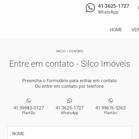
41 3625-1727
WhatsApp
HOME
VE
INÍCIO
>
CONTATO
Entre em contato - Silco Imóveis
Preencha o formulário para entrar em contato
Ou entre em contato por telefone
41 99983-0127
41 3625-1727
41 99676-5363
Plantão
WhatsApp
Plantão