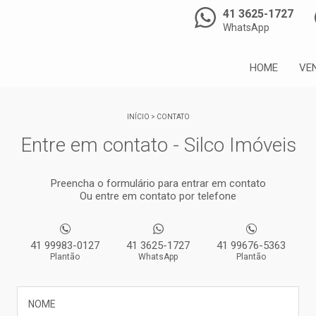
41 3625-1727
WhatsApp
HOME
VE
INÍCIO
>
CONTATO
Entre em contato - Silco Imóveis
Preencha o formulário para entrar em contato
Ou entre em contato por telefone
41 99983-0127
41 3625-1727
41 99676-5363
Plantão
WhatsApp
Plantão