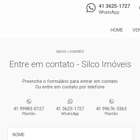
41 3625-1727
WhatsApp
HOME
VE
INÍCIO
>
CONTATO
Entre em contato - Silco Imóveis
Preencha o formulário para entrar em contato
Ou entre em contato por telefone
41 99983-0127
41 3625-1727
41 99676-5363
Plantão
WhatsApp
Plantão