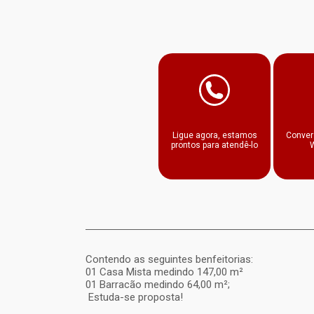
Facebook
Twitter
Ligue agora, estamos
Conver
prontos para atendê-lo
Contendo as seguintes benfeitorias:
01 Casa Mista medindo 147,00 m²
01 Barracão medindo 64,00 m²;
Estuda-se proposta!