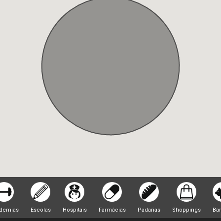
demias
Escolas
Hospitais
Farmácias
Padarias
Shoppings
Ba