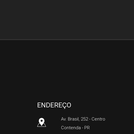
Facebook
Twitter
Whatsapp
Silco Imóveis
ENDEREÇO
Av. Brasil, 252
- Centro
Contenda
-
PR