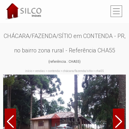
CHÁCARA/FAZENDA/SÍTIO em CONTENDA - PR,
no bairro zona rural - Referência CHA55
(referência.: CHA55)
início
>
vendas
>
contenda
>
chácara/fazenda/sítio
>
cha55