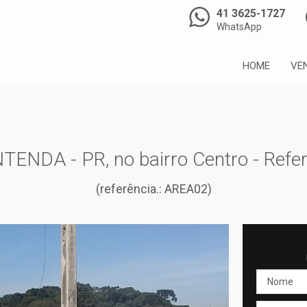
41 3625-1727
WhatsApp
HOME
VE
ENDA - PR, no bairro Centro - Refe
(referência.: AREA02)