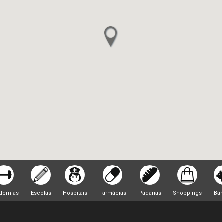
demias
Escolas
Hospitais
Farmácias
Padarias
Shoppings
Ba