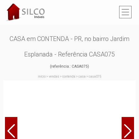
CASA em CONTENDA - PR, no bairro Jardim
Esplanada - Referência CASA075
(referência.: CASA075)
início
>
vendas
>
contenda
>
casa
>
casa075